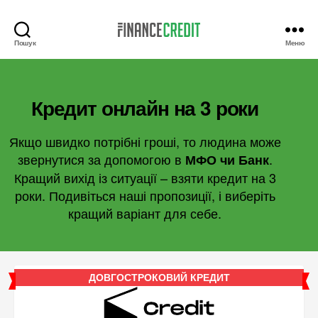
Пошук
Меню
Finance
Credit
Кредит онлайн на 3 роки
Якщо швидко потрібні гроші, то людина може
звернутися за допомогою в
.
МФО чи Банк
Кращий вихід із ситуації – взяти кредит на 3
роки. Подивіться наші пропозиції, і виберіть
кращий варіант для себе.
ДОВГОСТРОКОВИЙ КРЕДИТ