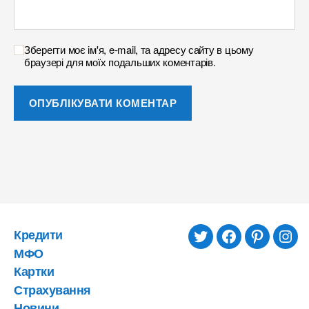
Зберегти моє ім'я, e-mail, та адресу сайту в цьому
браузері для моїх подальших коментарів.
Кредити
twitter
facebook
pinterest
inst
МФО
Картки
Страхування
Новини