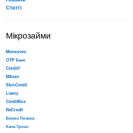
Статті
Мікрозайми
Moneyveo
OTP Банк
Credit7
Miloan
SlonCredit
Loany
CreditBox
ReCredit
Бізнес Позика
Кача Гроші