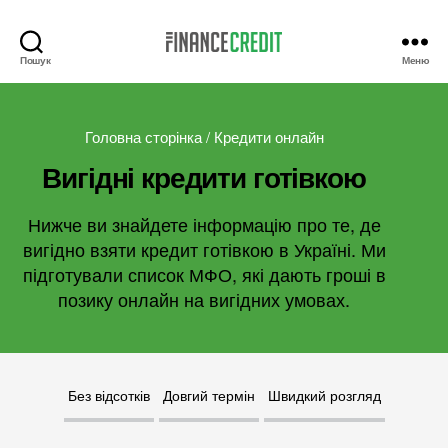
Пошук
Меню
Finance
Credit
Головна сторінка
/
Кредити онлайн
Вигідні кредити готівкою
Нижче ви знайдете інформацію про те, де
вигідно взяти кредит готівкою в Україні. Ми
підготували список МФО, які дають гроші в
позику онлайн на вигідних умовах.
Без відсотків
Довгий термін
Швидкий розгляд