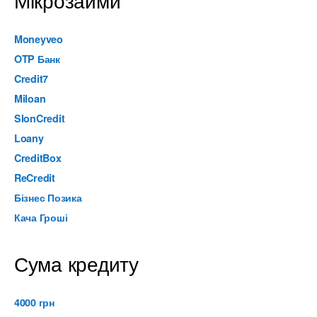
Мікрозайми
Moneyveo
OTP Банк
Credit7
Miloan
SlonCredit
Loany
CreditBox
ReCredit
Бізнес Позика
Кача Гроші
Сума кредиту
4000 грн