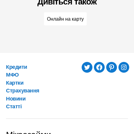
Дивіться також
Онлайн на карту
Кредити
twitter
facebook
pinterest
inst
МФО
Картки
Страхування
Новини
Статті