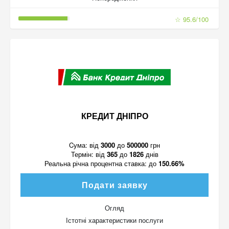
☆ 95.6/100
КРЕДИТ ДНІПРО
Cума:
від
3000
до
500000
грн
Термін:
від
365
до
1826
днів
Реальна річна процентна ставка:
до
150.66%
Подати заявку
Огляд
Істотні характеристики послуги