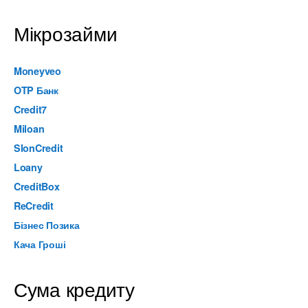
Мікрозайми
Moneyveo
OTP Банк
Credit7
Miloan
SlonCredit
Loany
CreditBox
ReCredit
Бізнес Позика
Кача Гроші
Сума кредиту