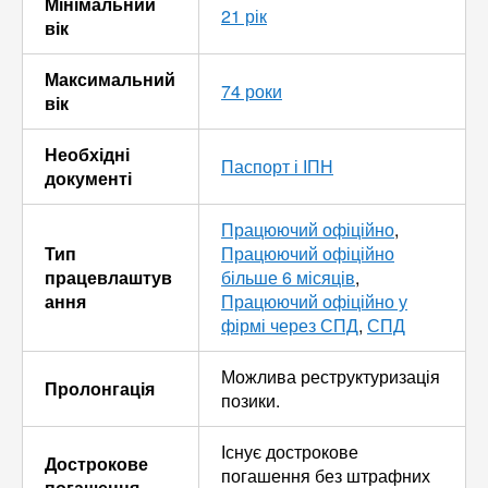
Мінімальний
21 рік
вік
Максимальний
74 роки
вік
Необхідні
Паспорт і ІПН
документі
Працюючий офіційно
,
Тип
Працюючий офіційно
працевлаштув
більше 6 місяців
,
ання
Працюючий офіційно у
фірмі через СПД
,
СПД
Можлива реструктуризація
Пролонгація
позики.
Існує дострокове
Дострокове
погашення без штрафних
погашення