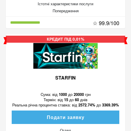
Істотні характеристики послуги
Попередження
☆ 99.9/100
КРЕДИТ ПІД 0,01%
STARFIN
Cума:
від
1000
до
20000
грн
Термін:
від
15
до
60
днів
Реальна річна процентна ставка:
від
2572.74%
до
3369.39%
Подати заявку
Огляд