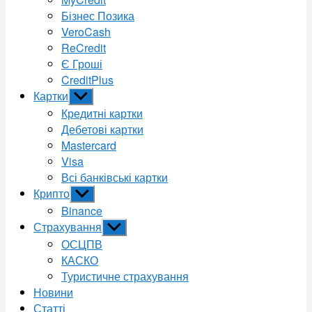
Бізнес Позика
VeroCash
ReCredit
Є Гроші
CreditPlus
Картки
Показати
підменю
Кредитні картки
Дебетові картки
Mastercard
Visa
Всі банківські картки
Крипто
Показати
підменю
Binance
Страхування
Показати
підменю
ОСЦПВ
КАСКО
Туристичне страхування
Новини
Статті