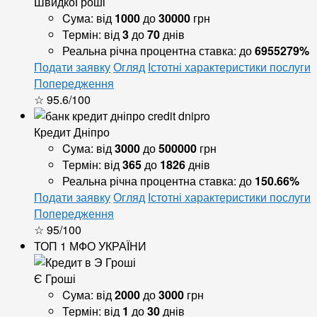
ШвидкоГроші
Cума:
від
1000
до
30000
грн
Термін:
від
3
до
70
днів
Реальна річна процентна ставка:
до
6955279%
Подати заявку
Огляд
Істотні характеристики послуги
Попередження
☆ 95.6/100
Кредит Дніпро
Cума:
від
3000
до
500000
грн
Термін:
від
365
до
1826
днів
Реальна річна процентна ставка:
до
150.66%
Подати заявку
Огляд
Істотні характеристики послуги
Попередження
☆ 95/100
ТОП 1 МФО УКРАЇНИ
Є Гроші
Cума:
від
2000
до
3000
грн
Термін:
від
1
до
30
днів