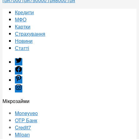
грн
7000 грн
750000 грн
8000 грн
Кредити
МФО
Картки
Страхування
Новини
Статті
twitter
facebook
pinterest
instagram
Мікрозайми
Moneyveo
OTP Банк
Credit7
Miloan