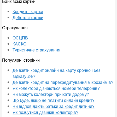
Банківські картки
Кредитні картки
Дебетові картки
Страхування
ОСЦПВ
КАСКО
Туристичне страхування
Популярні сторінки
Де взяти кредит онлайн на карту срочно і без
відказу 24/7
Де взяти кредит на перекредитування мікрозаймів?
Як колектори дізнаються номери телефонів?
Чи можуть колектори приїхати додому?
Що буде, якщо не платити онлайн кредит?
Чи відповідають батьки за кредит дитини?
Як позбутися дзвінків колекторів?