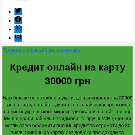
twitter
facebook
pinterest
instagram
Головна сторінка
/
Кредити онлайн
Кредит онлайн на карту
30000 грн
Вам більше не потрібно шукати, де взяти кредит на 30000
грн на карту онлайн – дивиться всі найкращі пропозиції
на ринку українського мікрокредитування на цій сторінці.
Ми підібрали найбіль безвідмовні та зручні МФО, щоб ви
могли легко оформити онлайн кредит та отримати до 30
тисяч гривень на картку без довідки про доходи та