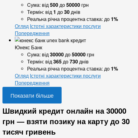
Cума:
від
500
до
50000
грн
Термін:
від
1
до
30
днів
Реальна річна процентна ставка:
до
1%
Огляд
Істотні характеристики послуги
Попередження
Юнекс Банк
Cума:
від
30000
до
50000
грн
Термін:
від
365
до
730
днів
Реальна річна процентна ставка:
до
1%
Огляд
Істотні характеристики послуги
Попередження
Показати більше
Швидкий кредит онлайн на 30000
грн — взяти позику на карту до 30
тисяч гривень