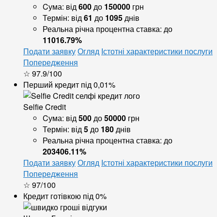
Cума:
від
600
до
150000
грн
Термін:
від
61
до
1095
днів
Реальна річна процентна ставка:
до
11016.79%
Подати заявку
Огляд
Істотні характеристики послуги
Попередження
☆ 97.9/100
Перший кредит під 0,01%
Selfie Credit
Cума:
від
500
до
50000
грн
Термін:
від
5
до
180
днів
Реальна річна процентна ставка:
до
203406.11%
Подати заявку
Огляд
Істотні характеристики послуги
Попередження
☆ 97/100
Кредит готівкою під 0%