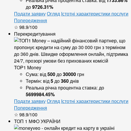
Реальна річна процентна ставка:
від
1733.86%
до
9726.31%
Подати заявку
Огляд
Істотні характеристики послуги
Попередження
☆ 98.9/100
Перекредитування
TOP1 Money
Cума:
від
500
до
30000
грн
Термін:
від
5
до
360
днів
Реальна річна процентна ставка:
до
5699984.45%
Подати заявку
Огляд
Істотні характеристики послуги
Попередження
☆ 98.9/100
ТОП 1 МФО УКРАЇНИ