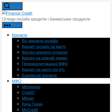
Перейти
Пошук
до
Finance
вмісту
Credit
Огляди онлайн кредитів і банківських продуктів
Меню
Кредити
Всі кредити онлайн
Кредит онлайн на карту
Вигідні кредити готівкою
Кредит на довгий термін
Перекредитування МФО
Кредит на карту під 0%
Банківські кредити
МФО
Moneyveo
Credit7
Miloan
Кача Гроші
MyCredit