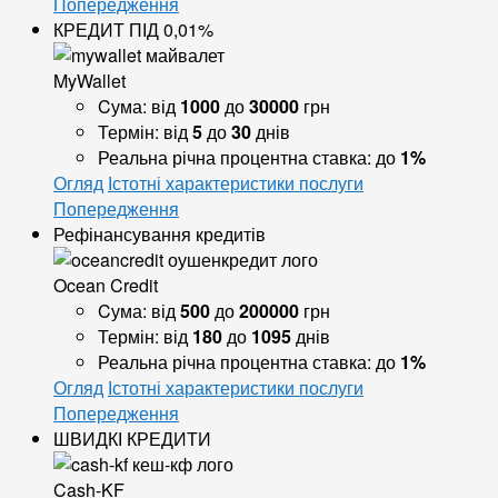
Попередження
КРЕДИТ ПІД 0,01%
MyWallet
Cума:
від
1000
до
30000
грн
Термін:
від
5
до
30
днів
Реальна річна процентна ставка:
до
1%
Огляд
Істотні характеристики послуги
Попередження
Рефінансування кредитів
Ocean Credit
Cума:
від
500
до
200000
грн
Термін:
від
180
до
1095
днів
Реальна річна процентна ставка:
до
1%
Огляд
Істотні характеристики послуги
Попередження
ШВИДКІ КРЕДИТИ
Cash-KF