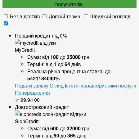
поручителів.
Без відсотків
Довгий термін
Швидкий розгляд
Перший кредит під 0%
MyCredit
Cума:
від
100
до
35000
грн
Термін:
від
1
до
64
днів
Реальна річна процентна ставка:
до
5421184040%
Подати заявку
Огляд
Істотні характеристики послуги
Попередження
☆ 99.9/100
Довгостроковий кредит
SlonCredit
Cума:
від
600
до
32000
грн
Термін:
від
90
до
365
днів