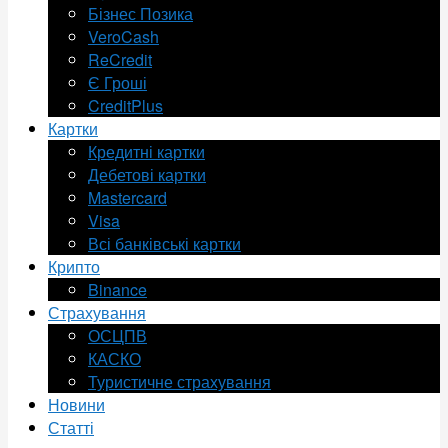
Бізнес Позика
VeroCash
ReCredit
Є Гроші
CreditPlus
Картки
Кредитні картки
Дебетові картки
Mastercard
Visa
Всі банківські картки
Крипто
Binance
Страхування
ОСЦПВ
КАСКО
Туристичне страхування
Новини
Статті