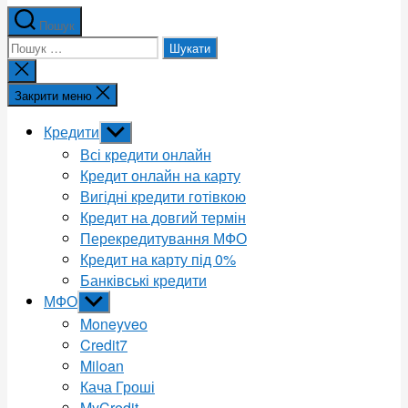
Пошук
Шукати:
Закрити
пошук
Закрити меню
Кредити
Показати
підменю
Всі кредити онлайн
Кредит онлайн на карту
Вигідні кредити готівкою
Кредит на довгий термін
Перекредитування МФО
Кредит на карту під 0%
Банківські кредити
МФО
Показати
підменю
Moneyveo
Credit7
Miloan
Кача Гроші
MyCredit