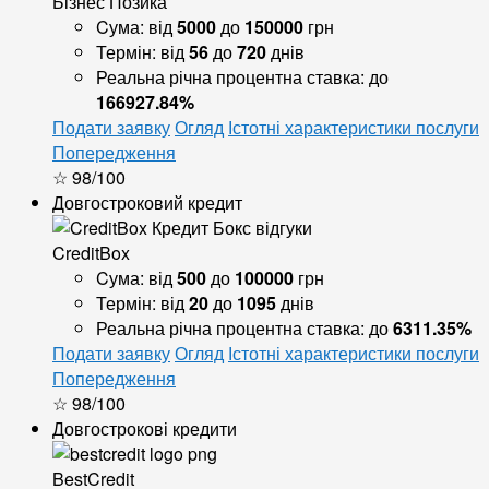
Бізнес Позика
Cума:
від
5000
до
150000
грн
Термін:
від
56
до
720
днів
Реальна річна процентна ставка:
до
166927.84%
Подати заявку
Огляд
Істотні характеристики послуги
Попередження
☆ 98/100
Довгостроковий кредит
CreditBox
Cума:
від
500
до
100000
грн
Термін:
від
20
до
1095
днів
Реальна річна процентна ставка:
до
6311.35%
Подати заявку
Огляд
Істотні характеристики послуги
Попередження
☆ 98/100
Довгострокові кредити
BestCredit