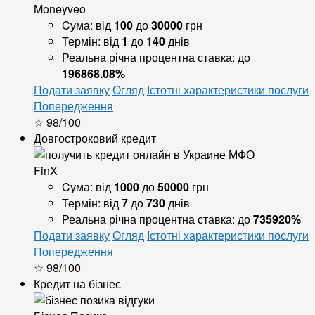
Moneyveo
Cума:
від
100
до
30000
грн
Термін:
від
1
до
140
днів
Реальна річна процентна ставка:
до
196868.08%
Подати заявку
Огляд
Істотні характеристики послуги
Попередження
☆ 98/100
Довгостроковий кредит
FinX
Cума:
від
1000
до
50000
грн
Термін:
від
7
до
730
днів
Реальна річна процентна ставка:
до
735920%
Подати заявку
Огляд
Істотні характеристики послуги
Попередження
☆ 98/100
Кредит на бізнес