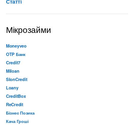
Статті
Мікрозайми
Moneyveo
OTP Банк
Credit7
Miloan
SlonCredit
Loany
CreditBox
ReCredit
Бізнес Позика
Кача Гроші