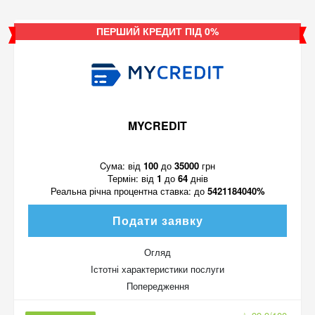
ПЕРШИЙ КРЕДИТ ПІД 0%
MYCREDIT
Cума:
від
100
до
35000
грн
Термін:
від
1
до
64
днів
Реальна річна процентна ставка:
до
5421184040%
Подати заявку
Огляд
Істотні характеристики послуги
Попередження