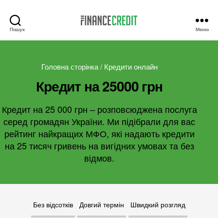
Пошук
Меню
Finance
Credit
Головна сторінка
/
Кредити онлайн
Кредит на 25000 грн
Кредит на 25 000 грн – розповсюджена послуга
серед громадян України. Ми підібрали для вас
рейтинг найкращих МФО, які надають кредити
на 25 тисяч гривень на вигідних умовах та без
відмов.
Без відсотків
Довгий термін
Швидкий розгляд