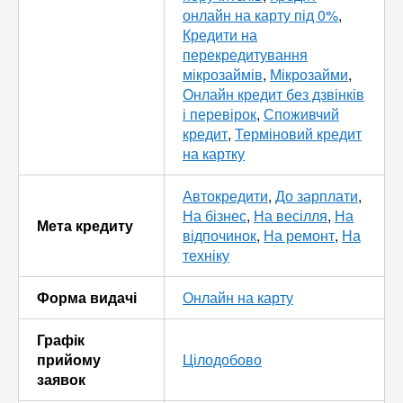
онлайн на карту під 0%
,
Кредити на
перекредитування
мікрозаймів
,
Мікрозайми
,
Онлайн кредит без дзвінків
і перевірок
,
Споживчий
кредит
,
Терміновий кредит
на картку
Автокредити
,
До зарплати
,
На бізнес
,
На весілля
,
На
Мета кредиту
відпочинок
,
На ремонт
,
На
техніку
Форма видачі
Онлайн на карту
Графік
прийому
Цілодобово
заявок