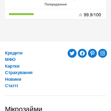
Попередження
☆ 99.9/100
Кредити
twitter
facebook
pinterest
inst
МФО
Картки
Страхування
Новини
Статті
Мікрозайми