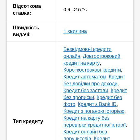
Відсоткова
0.9...2.5 %
ставка:
Швидкість
1 хвилина
видачі:
Безвідмовні кредити
онлайн
,
Довгостроковий
кредит на карту
,
Короткострокові кредити
,
Кредит автоматом
,
Кредит
без довідки про доходи
,
Кредит без застави
,
Кредит
без прописки
,
Кредит без
фото
,
Кредит з Bank ID
,
Кредит з поганою історією
,
Кредит на карту без
Тип кредиту
перевірки кредитної історії
,
Кредит онлайн без
поручителів
,
Кредит