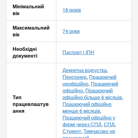
Мінімальний
18 років
вік
Максимальний
74 роки
вік
Необхідні
Паспорт і ІПН
документі
Декретна відпустка
,
Пенсіонер
,
Працюючий
неофіційно
,
Працюючий
офіційно
,
Працюючий
Тип
офіційно більше 6 місяців
,
працевлаштув
Працюючий офіційно
ання
менше 6 місяців
,
Працюючий офіційно у
фірмі через СПД
,
СПД
,
Студент
,
Тимчасово не
працюючий