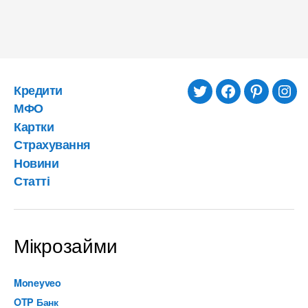
Кредити
twitter
facebook
pinterest
inst
МФО
Картки
Страхування
Новини
Статті
Мікрозайми
Moneyveo
OTP Банк