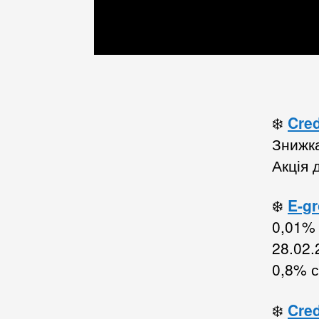
❄️
Cred
Знижк
Акція 
❄️
E-gr
0,01% 
28.02.
0,8% с
❄️
Cred