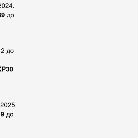
2024.
89
до
12 до
XP30
.2025.
19
до