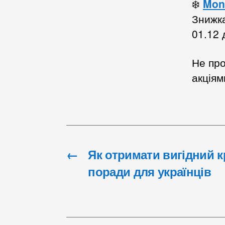
❄️
Mon
Знижк
01.12 
Не пр
акціями
←
Як отримати вигідний кр
поради для українців