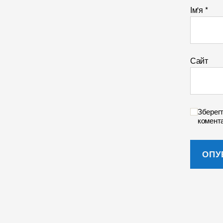
Ім'я
*
Сайт
Зберегт
комента