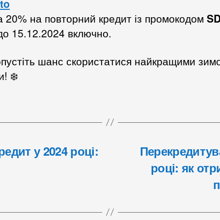
to
а 20% на повторний кредит із промокодом
SD
до 15.12.2024 включно.
опустіть шанс скористатися найкращими зим
! ❄️
едит у 2024 році:
Перекредитува
році: як от
п