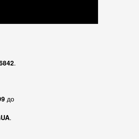
6842
.
99
до
GUA
.