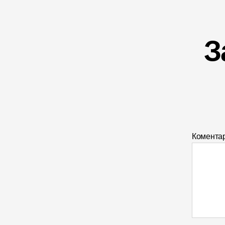
З
Комента