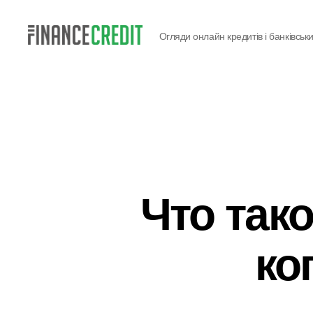
Огляди онлайн кредитів і банківськи
Finance
Credit
Что так
ко