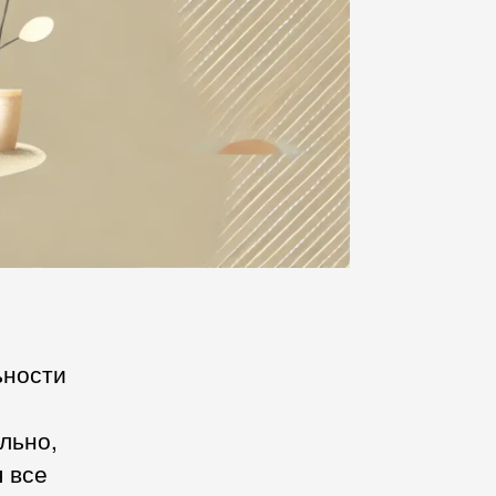
ьности
льно,
 все