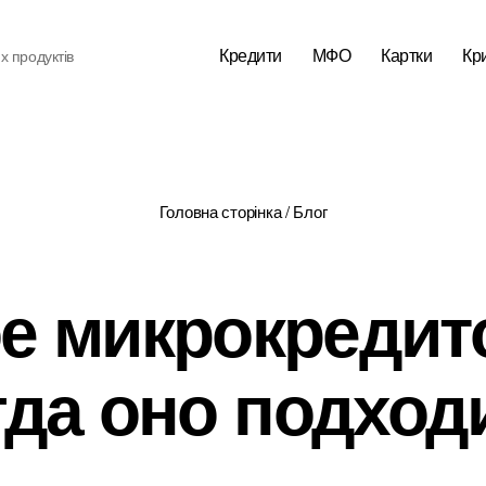
Кредити
МФО
Картки
Кр
х продуктів
Головна сторінка
/
Блог
ое микрокредит
гда оно подход