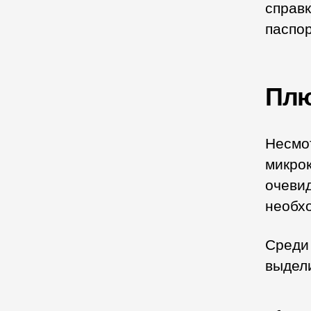
справк
паспор
Плю
Несмо
микрок
очевид
необх
Среди
выдел