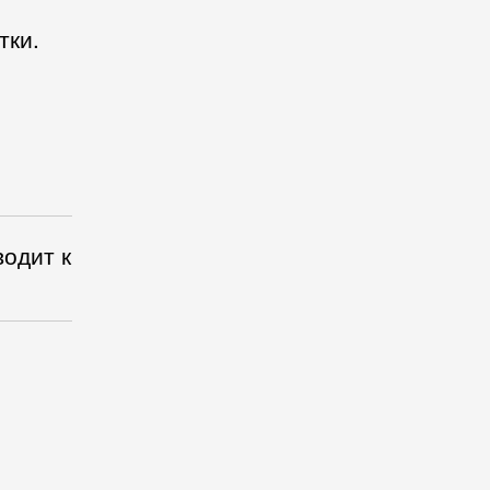
тки.
водит к