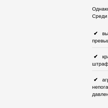
Однако
Среди 
вы
превы
кр
штраф
аг
непог
давлен