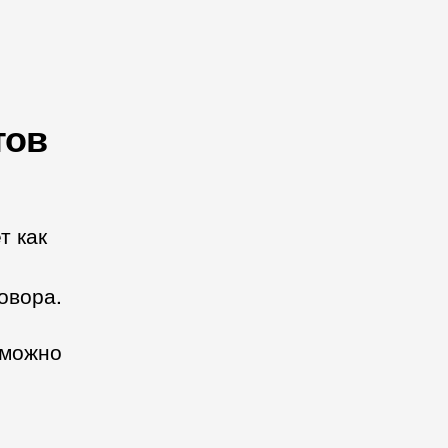
тов
т как
овора.
 можно