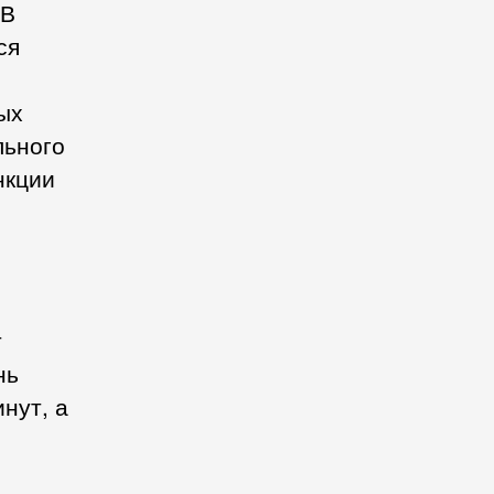
 В
ся
ых
льного
нкции
.
т
нь
нут, а