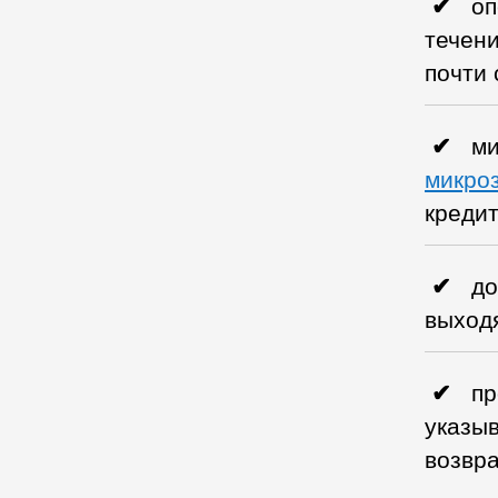
оп
течени
почти 
ми
микро
кредит
до
выходя
пр
указыв
возвра