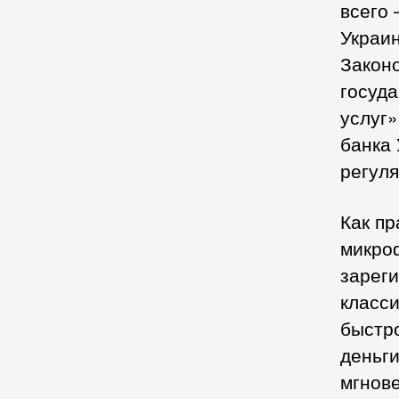
всего 
Украи
Закон
госуд
услуг»
банка 
регуля
Как п
микро
зареги
класси
быстро
деньги
мгнове