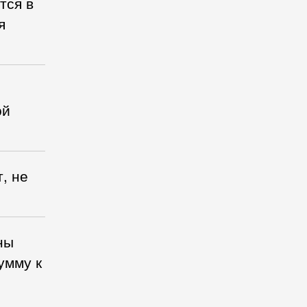
тся в
я
ой
, не
ны
умму к