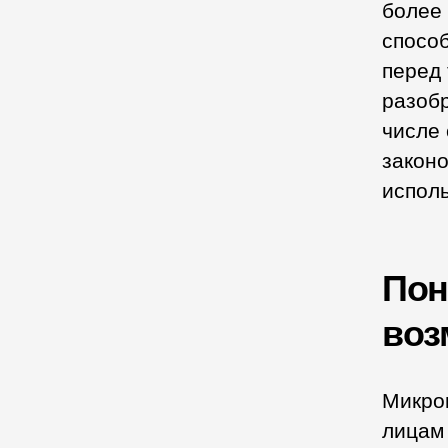
более
спосо
перед 
разобр
числе 
закон
исполь
Пон
воз
Микро
лицам 