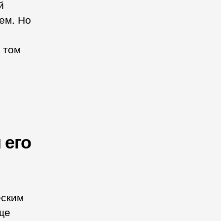
й
ем. Но
 том
 его
еским
ще