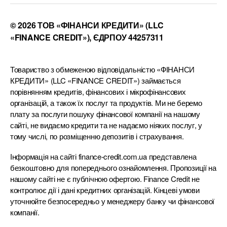
© 2026 ТОВ «ФІНАНСИ КРЕДИТИ» (LLC
«FINANCE CREDIT»), ЄДРПОУ 44257311
Товариство з обмеженою відповідальністю «ФІНАНСИ
КРЕДИТИ» (LLC «FINANCE CREDIT») займається
порівнянням кредитів, фінансових і мікрофінансових
організацій, а також їх послуг та продуктів. Ми не беремо
плату за послуги пошуку фінансової компанії на нашому
сайті, не видаємо кредити та не надаємо ніяких послуг, у
тому числі, по розміщенню депозитів і страхування.
Інформація на сайті finance-credit.com.ua представлена
безкоштовно для попереднього ознайомлення. Пропозиції на
нашому сайті не є публічною офертою. Finance Credit не
контролює дії і дані кредитних організацій. Кінцеві умови
уточнюйте безпосередньо у менеджеру банку чи фінансової
компанії.