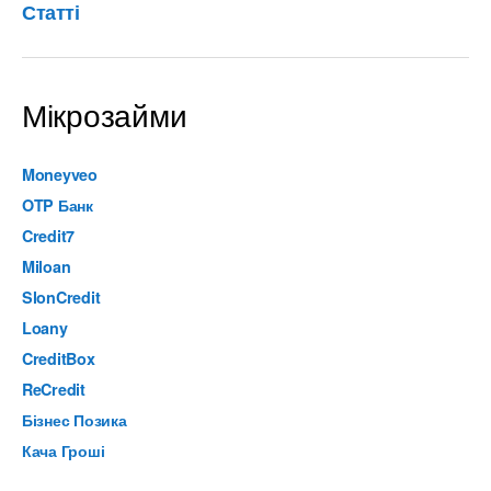
Статті
Мікрозайми
Moneyveo
OTP Банк
Credit7
Miloan
SlonCredit
Loany
CreditBox
ReCredit
Бізнес Позика
Кача Гроші