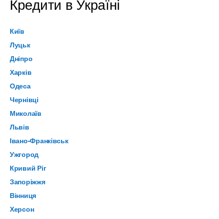
Кредити в Україні
Київ
Луцьк
Дніпро
Харків
Одеса
Чернівці
Миколаїв
Львів
Івано-Франківськ
Ужгород
Кривий Ріг
Запоріжжя
Вінниця
Херсон