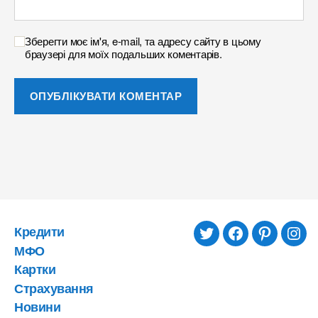
Зберегти моє ім'я, e-mail, та адресу сайту в цьому
браузері для моїх подальших коментарів.
Кредити
twitter
facebook
pinterest
inst
МФО
Картки
Страхування
Новини