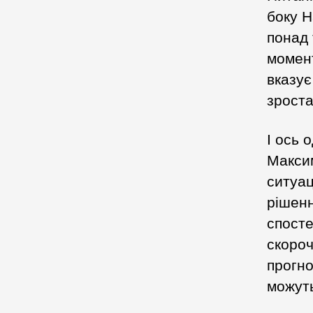
боку Н
понад 
момент
вказує
зроста
І ось 
Макси
ситуац
рішенн
спосте
скоро
прогно
можут