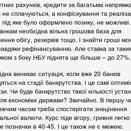
тних рахунків, кредити за багатьма напрямк
 не сплачуються, а конфіскування та реаліза
 під яке було оформлено позику, не можливі
анкам необхідна вільна грошова база для
ення обігу, резервів тощо. І знайти гроші м
авдяки рефінансуванню. Але ставка за таки
ком з боку НБУ піднята ще більше – до 27%.
ідна виникає ситуація, коли вже 20 банків
яться на стадії банкрутства. І це самі оптимі
зи. Чи буде банкрутство такої кількості уста
ля економіки держави? Звичайно. В першу ч
жчим часом треба спостерігати знецінення
альної валюти. Курс піде вгору, гривня легко
е позначки в 40-45. І це також не є межею.