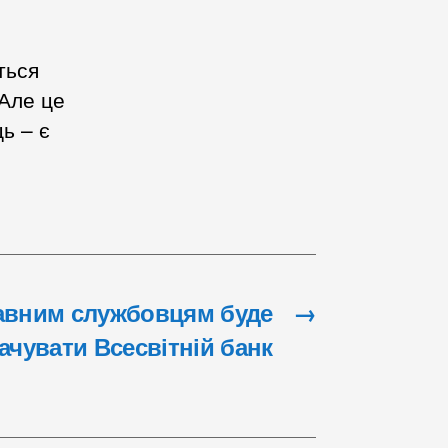
ться
 Але це
ь – є
авним службовцям буде
→
ачувати Всесвітній банк