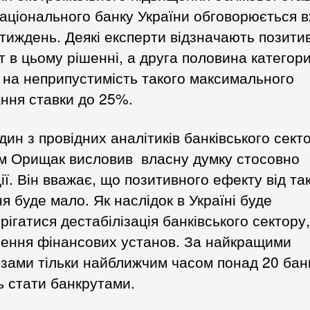
аціонального банку України обговорюється 
тиждень. Деякі експерти відзначають позити
 в цьому рішенні, а друга половина категор
 на неприпустимість такого максимального
ння ставки до 25%.
один з провідних аналітиків банківського сект
м Орищак висловив власну думку стосовно
ії. Він вважає, що позитивного ефекту від та
я буде мало. Як наслідок в Україні буде
рігатися дестабілізація банківського сектору,
чення фінансових установ. За найкращими
зами тільки найближчим часом понад 20 бан
ь стати банкрутами.