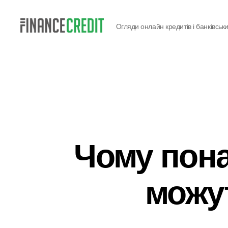
Огляди онлайн кредитів і банківськи
Finance
Credit
Чому пона
можу