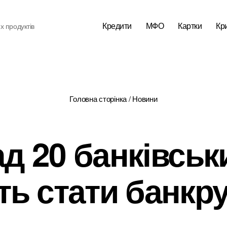
Кредити
МФО
Картки
Кр
х продуктів
Головна сторінка
/
Новини
д 20 банківськ
ть стати банкр