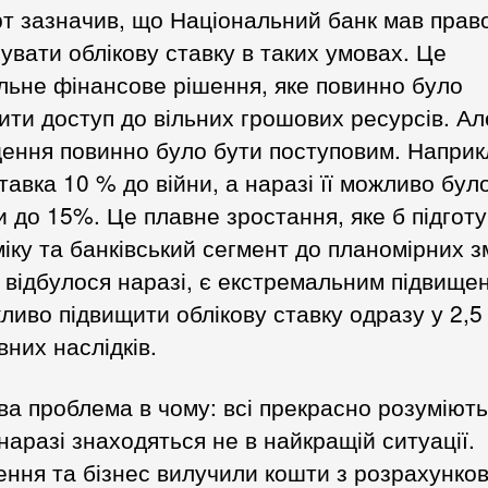
т зазначив, що Національний банк мав прав
увати облікову ставку в таких умовах. Це
ьне фінансове рішення, яке повинно було
ти доступ до вільних грошових ресурсів. Ал
ення повинно було бути поступовим. Наприк
тавка 10 % до війни, а наразі її можливо бул
и до 15%. Це плавне зростання, яке б підгот
іку та банківський сегмент до планомірних з
 відбулося наразі, є екстремальним підвище
иво підвищити облікову ставку одразу у 2,5
вних наслідків.
а проблема в чому: всі прекрасно розуміють
наразі знаходяться не в найкращій ситуації.
ння та бізнес вилучили кошти з розрахунков