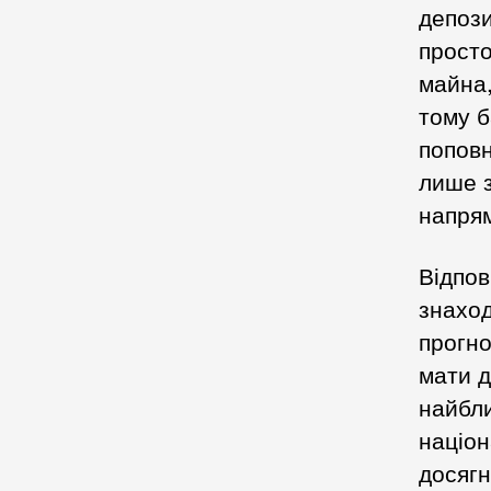
депози
просто
майна,
тому б
поповн
лише з
напрям
Відпов
знаход
прогно
мати д
найбли
націон
досягн