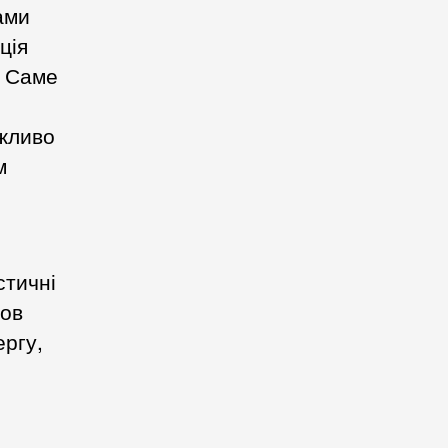
ами
ція
. Саме
ожливо
м
стичні
нов
ергу,