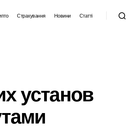
ипто
Страхування
Новини
Статті
их установ
утами