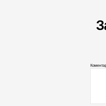
З
Комента