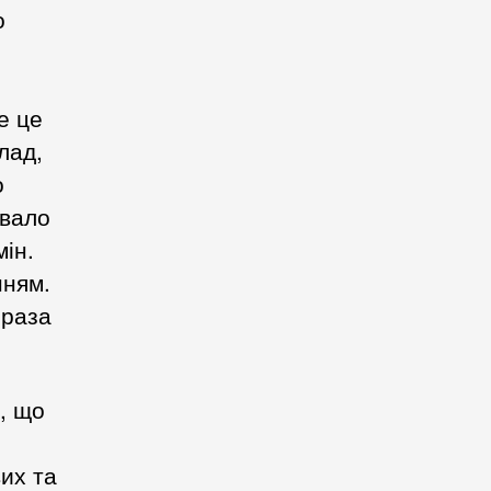
о
е це
лад,
о
увало
мін.
нням.
 раза
, що
их та