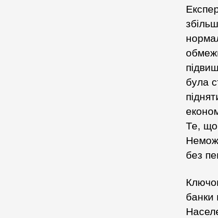
Експер
збільш
нормал
обмежи
підвищ
була с
піднят
економ
Те, що
Неможл
без пе
Ключов
банки 
Населе