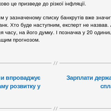
ово це призведе до різкої інфляції.
 у зазначеному списку банкрутів вже значи
нк. Хто буде наступним, експерт не назвав.
я часу, на його думку. І позначка у 20 одиниц
ащим прогнозом.
їни впроваджує
Зарплати держ
аму розвитку у
спл