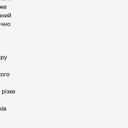
вже
вний
ично
ору
кого
 різке
ків