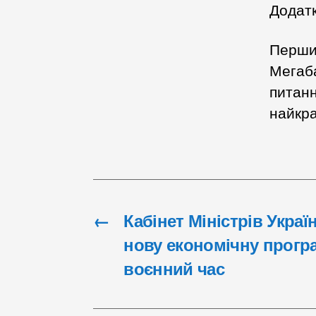
Додатк
Першим
Мегаба
питанн
найкр
←
Кабінет Міністрів Укра
нову економічну прогр
воєнний час