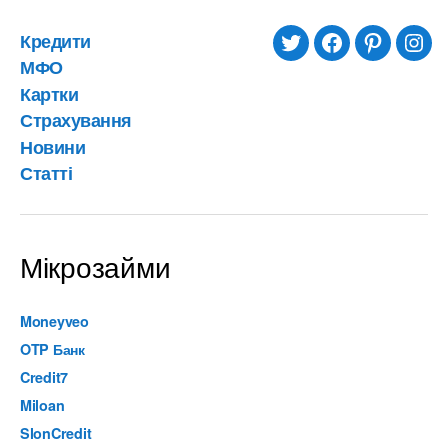
Кредити
twitter
facebook
pinterest
inst
МФО
Картки
Страхування
Новини
Статті
Мікрозайми
Moneyveo
OTP Банк
Credit7
Miloan
SlonCredit