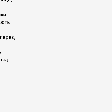
.
ки,
ають
 перед
у
ь
 від