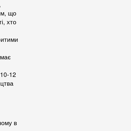
,
им, що
і, хто
критими
 має
 10-12
ицтва
чому в