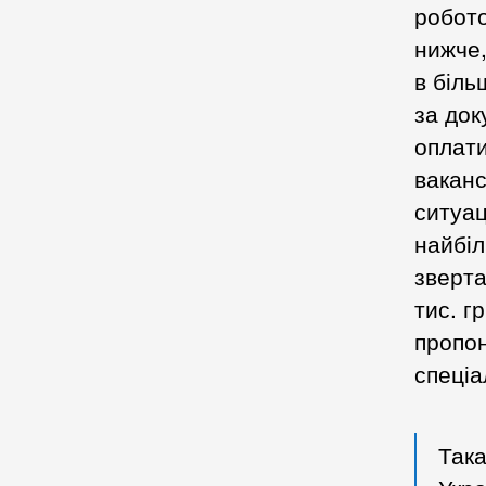
робото
нижче,
в біль
за док
оплати
ваканс
ситуац
найбіл
зверта
тис. г
пропон
спеціа
Така