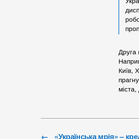
Укра
дисп
робо
про
Друга 
Наприк
Київ, 
прагну
міста,
←
«Українська мрія» – кр