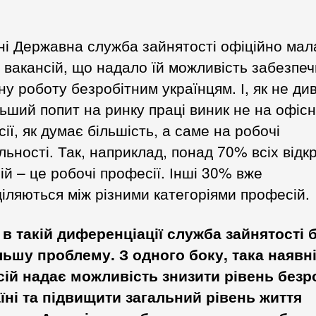
ні Державна служба зайнятості офіційно мал
 вакансій, що надало їй можливість забезпе
ну роботу безробітним українцям. І, як не ди
ьший попит на ринку праці виник не на офісн
ії, як думає більшість, а саме на робочі
льності. Так, наприклад, понад 70% всіх відк
ій – це робочі професії. Інші 30% вже
іляються між різними категоріями професій.
 в такій диференціації служба зайнятості 
льшу проблему. З одного боку, така наявн
сій надає можливість знизити рівень безр
їні та підвищити загальний рівень життя