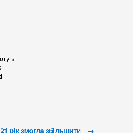
оту в
е
і
21 рік змогла збільшити
→