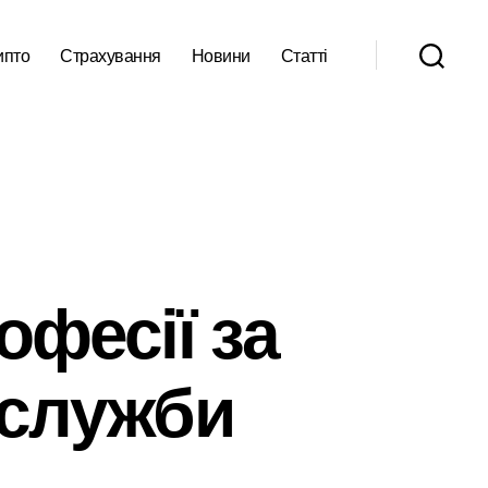
ипто
Страхування
Новини
Статті
фесії за
 служби