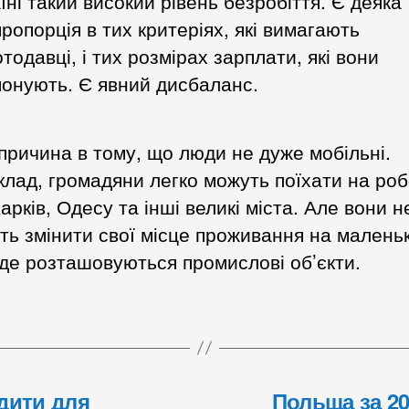
їні такий високий рівень безробіття. Є деяка
ропорція в тих критеріях, які вимагають
тодавці, і тих розмірах зарплати, які вони
понують. Є явний дисбаланс.
причина в тому, що люди не дуже мобільні.
лад, громадяни легко можуть поїхати на роб
Харків, Одесу та інші великі міста. Але вони н
ть змінити свої місце проживання на маленьк
 де розташовуються промислові об’єкти.
едити для
Польща за 20