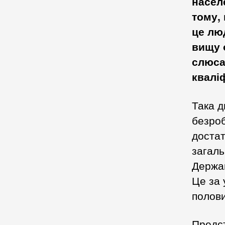
насел
тому, 
це лю
вищу 
слюса
квалі
Така д
безроб
достат
загаль
Держав
Це за 
полови
Предст