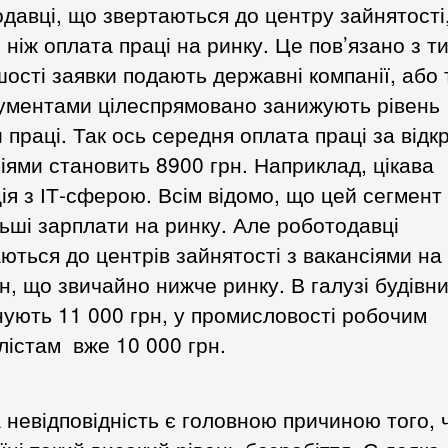
давці, що звертаються до центру зайнятості
 ніж оплата праці на ринку. Це пов’язано з т
шості заявки подають державні компанії, або т
ументами цілеспрямовано занижують рівень
 праці. Так ось середня оплата праці за від
іями становить 8900 грн. Наприклад, цікава
ія з ІТ-сферою. Всім відомо, що цей сегмент
ьші зарплати на ринку. Але роботодавці
ються до центрів зайнятості з вакансіями на
рн, що звичайно нижче ринку. В галузі будівн
ують 11 000 грн, у промисловості робочим
лістам вже 10 000 грн.
 невідповідність є головною причиною того, 