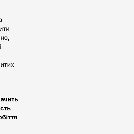
а
чити
вно,
і
ритих
бачить
ість
обіття