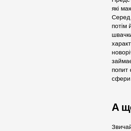
які ма
Серед 
потім 
швачки
характ
новорі
займає
попит 
сфери
А щ
Звичай