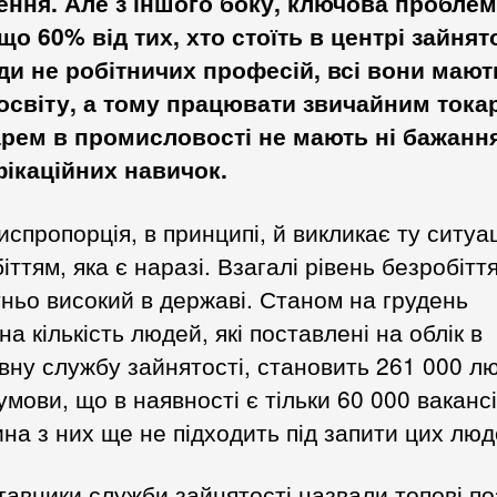
ення. Але з іншого боку, ключова проблем
що 60% від тих, хто стоїть в центрі зайнято
ди не робітничих професій, всі вони мают
освіту, а тому працювати звичайним тока
рем в промисловості не мають ні бажання
фікаційних навичок.
испропорція, в принципі, й викликає ту ситуа
іттям, яка є наразі. Взагалі рівень безробітт
ньо високий в державі. Станом на грудень
на кількість людей, які поставлені на облік в
ну службу зайнятості, становить 261 000 л
умови, що в наявності є тільки 60 000 вакансі
на з них ще не підходить під запити цих люд
авники служби зайнятості назвали топові поз