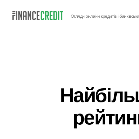
Огляди онлайн кредитів і банківськи
Finance
Credit
Найбіль
рейтин