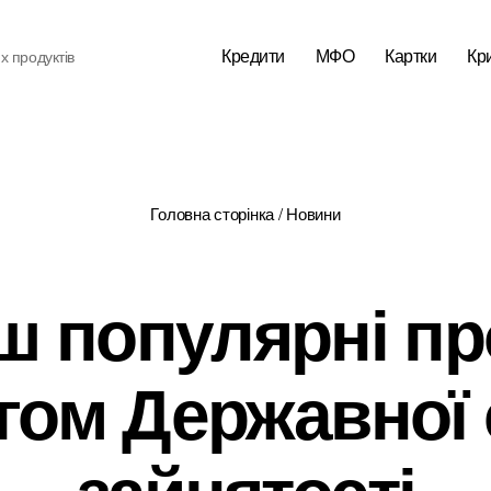
Кредити
МФО
Картки
Кр
х продуктів
Головна сторінка
/
Новини
ш популярні про
гом Державної
зайнятості