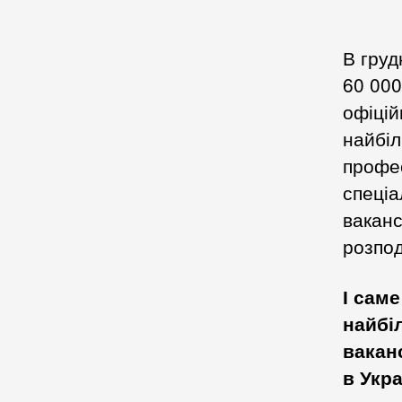
В груд
60 000
офіцій
найбіл
профес
спеціа
ваканс
розпод
І саме
найбі
вакан
в Укра