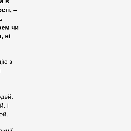
а в
сті, –
ь
рем чи
, ні
цію з
я
юдей.
й. І
ей.
иції,