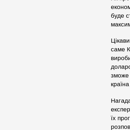
економ
буде с
максим
Цікави
саме К
вироби
доларо
зможе 
країна
Нагада
експер
їх про
розпов