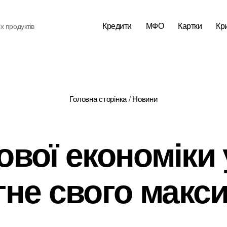
Кредити
МФО
Картки
Кр
х продуктів
Головна сторінка
/
Новини
ової економіки 
гне свого макс