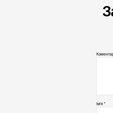
З
Комента
Ім'я
*