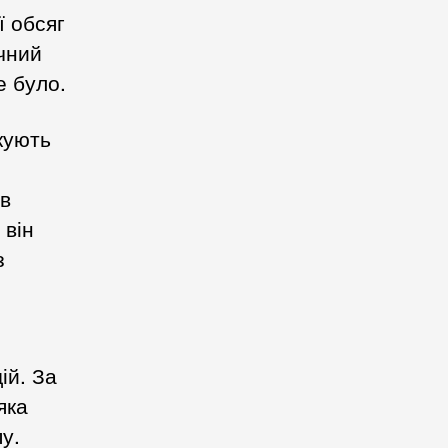
ї обсяг
ичний
е було.
кують
 в
 він
з
ій. За
яка
у.