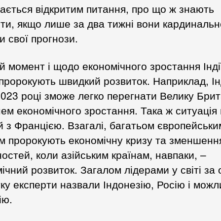
ється відкритим питання, про що ж знають
ти, якщо лише за два тижні вони кардинальн
и свої прогнози.
й момент і щодо економічного зростання Індії
пророкують швидкий розвиток. Наприклад, Ін
023 році зможе легко перегнати Велику Бри
нем економічного зростання. Така ж ситуація
й з Францією. Взагалі, багатьом європейськи
м пророкують економічну кризу та зменшення
остей, коли азійським країнам, навпаки, –
ічний розвиток. Загалом лідерами у світі за 
ку експерти назвали Індонезію, Росію і можл
ію.