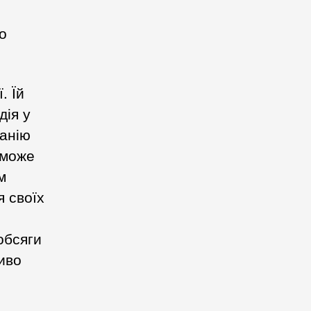
о
. Їй
дія у
танію
 може
м
 своїх
обсяги
иво