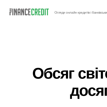
Огляди онлайн кредитів і банківськи
Finance
Credit
Обсяг світ
дося