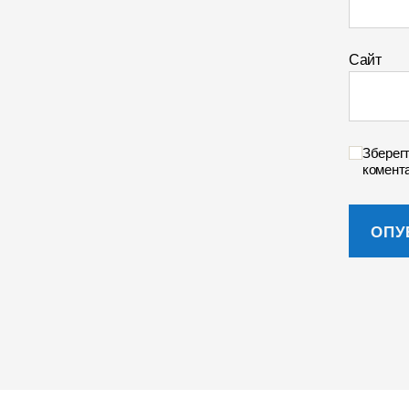
Сайт
Зберегт
комента