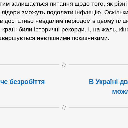
тим залишається питання щодо того, як різні
і лідери зможуть подолати інфляцію. Оскільк
ав достатньо невдалим періодом в цьому план
 країн били історичні рекорди. І, на жаль, кі
завершується невтішними показниками.
че безробіття
В Україні д
можл