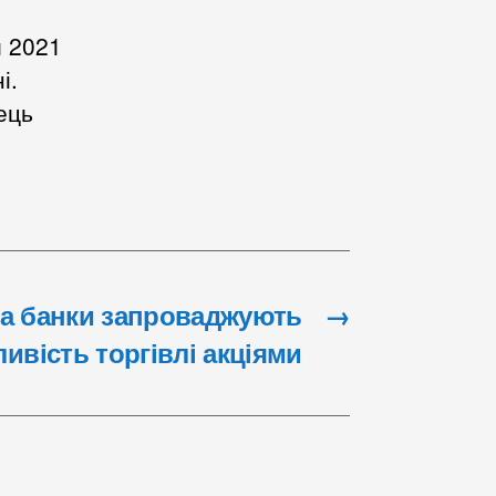
и 2021
і.
нець
ва банки запроваджують
→
ивість торгівлі акціями