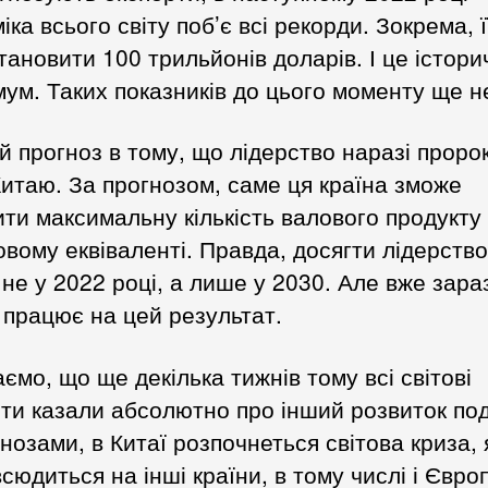
іка всього світу поб’є всі рекорди. Зокрема, ї
тановити 100 трильйонів доларів. І це істор
ум. Таких показників до цього моменту ще н
й прогноз в тому, що лідерство наразі проро
итаю. За прогнозом, саме ця країна зможе
ти максимальну кількість валового продукту
вому еквіваленті. Правда, досягти лідерство
не у 2022 році, а лише у 2030. Але вже зара
 працює на цей результат.
ємо, що ще декілька тижнів тому всі світові
ти казали абсолютно про інший розвиток под
гнозами, в Китаї розпочнеться світова криза, 
сюдиться на інші країни, в тому числі і Європ