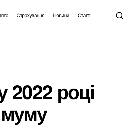
ипто
Страхування
Новини
Статті
у 2022 році
имуму