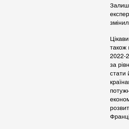
Залиша
експер
змінил
Цікави
також 
2022-2
за рів
стати 
країна
потужн
економ
розвит
Франц