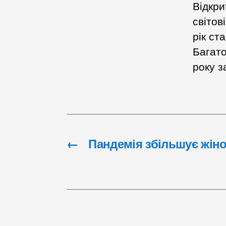
Відкри
світов
рік ст
Багато
року 
←
Пандемія збільшує жіно