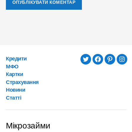
Кредити
twitter
facebook
pinterest
inst
МФО
Картки
Страхування
Новини
Статті
Мікрозайми