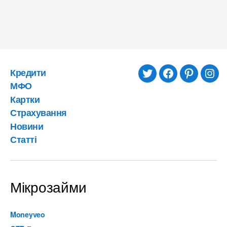
Кредити
twitter
facebook
pinterest
inst
МФО
Картки
Страхування
Новини
Статті
Мікрозайми
Moneyveo