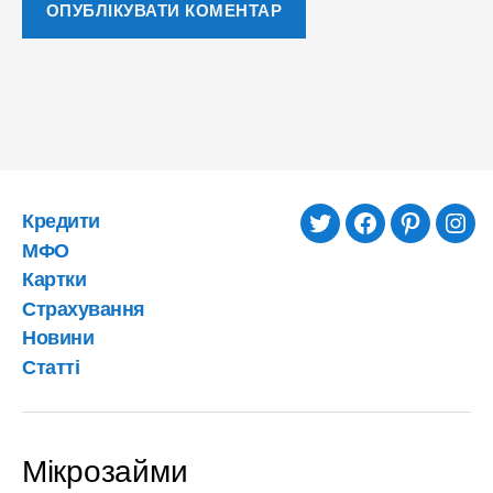
Кредити
twitter
facebook
pinterest
inst
МФО
Картки
Страхування
Новини
Статті
Мікрозайми