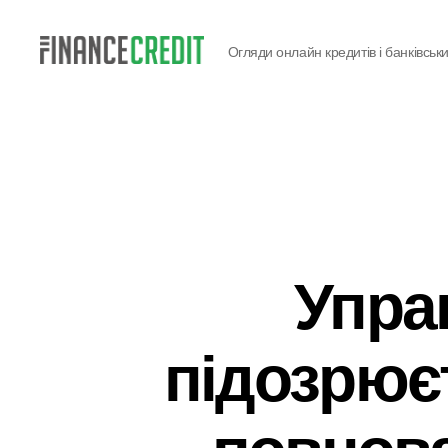
Огляди онлайн кредитів і банківськи
Finance
Credit
Упра
підозрює
повнова