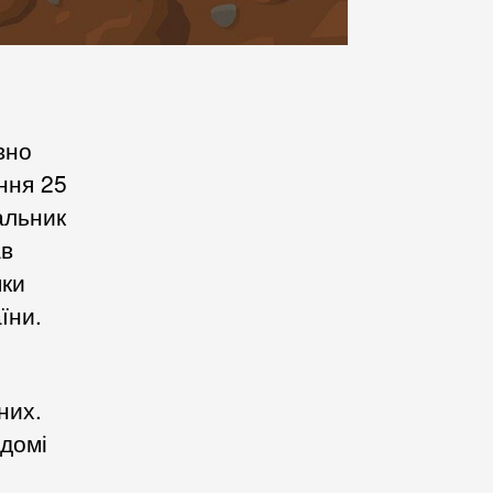
вно
ння 25
альник
ав
яки
їни.
них.
ідомі