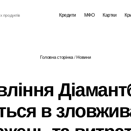
Кредити
МФО
Картки
Кр
х продуктів
Головна сторінка
/
Новини
вління Діамант
ться в зловжива
жень та витрат