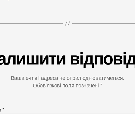
алишити відпові
Ваша e-mail адреса не оприлюднюватиметься.
Обов’язкові поля позначені
*
р
*