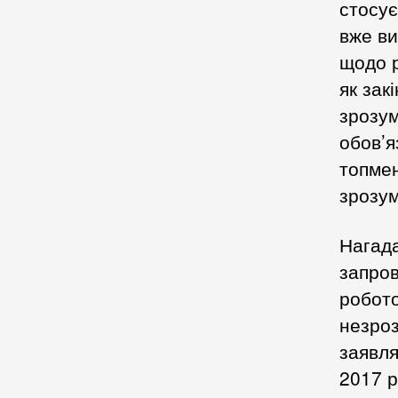
стосує
вже ви
щодо р
як зак
зрозум
обов’я
топмен
зрозум
Нагада
запров
робото
незроз
заявля
2017 р