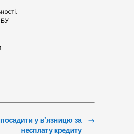
ності.
НБУ
і
и
посадити у в’язницю за
→
несплату кредиту