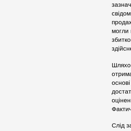
зазнач
свідом
продаж
могли 
збитко
здійсн
Шляхо
отрима
основі
достат
оцінен
Фактич
Слід з