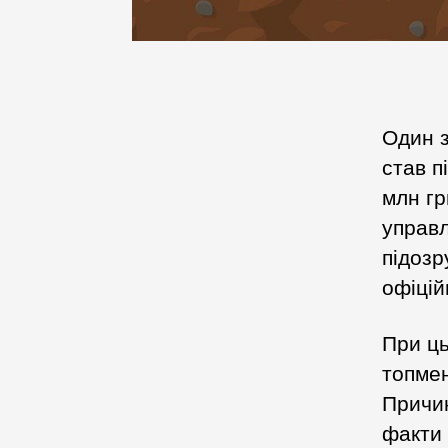
Один з
став п
млн гр
управл
підозр
офіцій
При ць
топмен
Причин
факти