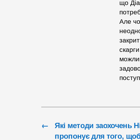
що Діа
потреб
Але чо
неодно
закрит
скарги
можлив
задово
поступ
←
Які методи заохочень 
пропонує для того, що