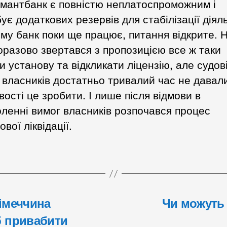
мантбанк є повністю неплатоспроможним і
ує додаткових резервів для стабілізації діяль
му банк поки ще працює, питання відкрите. 
разово звертався з пропозицією все ж таки
и установу та відкликати ліцензію, але судов
 власників достатньо тривалий час не давал
ості це зробити. І лише після відмови в
ленні вимог власників розпочався процес
ової ліквідації.
Німеччина
Чи можуть 
б привабити