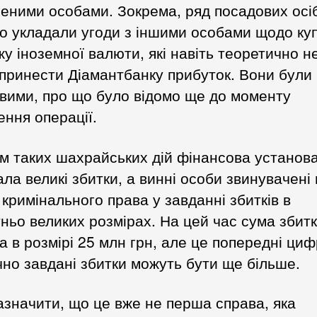
еними особами. Зокрема, ряд посадових осі
о укладали угоди з іншими особами щодо куп
у іноземної валюти, які навіть теоретично н
принести Діамантбанку прибуток. Вони були
вими, про що було відомо ще до моменту
ення операції.
м таких шахрайських дій фінансова установ
ла великі збитки, а винні особи звинувачені
 кримінального права у завданні збитків в
ньо великих розмірах. На цей час сума збитк
а в розмірі 25 млн грн, але це попередні циф
но завдані збитки можуть бути ще більше.
азначити, що це вже не перша справа, яка