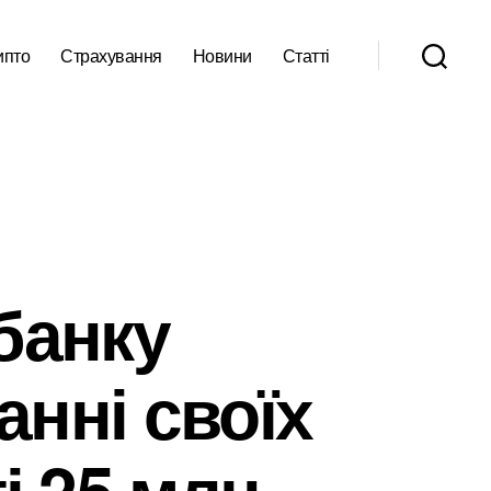
ипто
Страхування
Новини
Статті
банку
нні своїх
і 25 млн