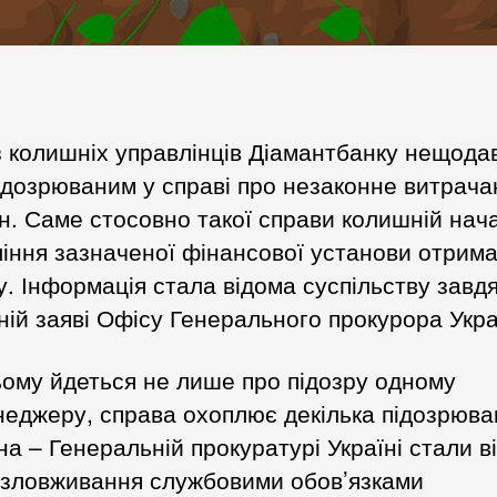
 колишніх управлінців Діамантбанку нещода
ідозрюваним у справі про незаконне витрача
н. Саме стосовно такої справи колишній нач
іння зазначеної фінансової установи отрим
у. Інформація стала відома суспільству завд
ній заяві Офісу Генерального прокурора Укра
ому йдеться не лише про підозру одному
еджеру, справа охоплює декілька підозрюва
а – Генеральній прокуратурі Україні стали в
 зловживання службовими обов’язками