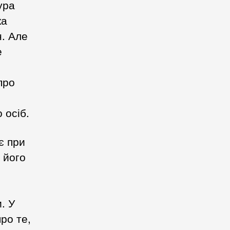
ура
ка
н. Але
е
про
 осіб.
є при
 його
. У
ро те,