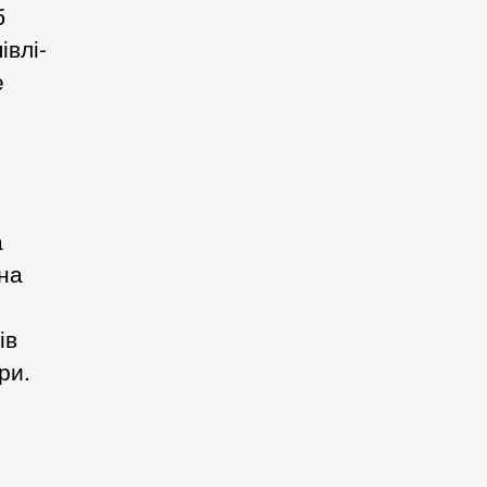
б
івлі-
е
а
 на
ів
ри.