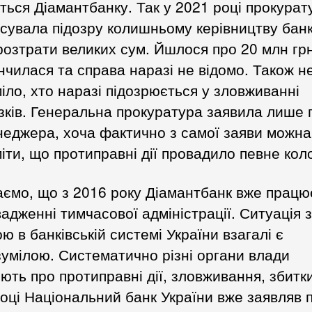
ться Діамантбанку. Так у 2021 році прокурат
сувала підозру колишньому керівництву бан
озтрати великих сум. Йшлося про 20 млн гр
інчилася та справа наразі не відомо. Також н
іло, хто наразі підозрюється у зловживанні
зків. Генеральна прокуратура заявила лише 
еджера, хоча фактично з самої заяви можна
іти, що протиправні дії провадило певне коло
ємо, що з 2016 року Діамантбанк вже працю
адженні тимчасової адміністрації. Ситуація з
ю в банківській системі України взагалі є
умілою. Систематично різні органи влади
ють про протиправні дії, зловживання, збитки
оці Національний банк України вже заявляв п