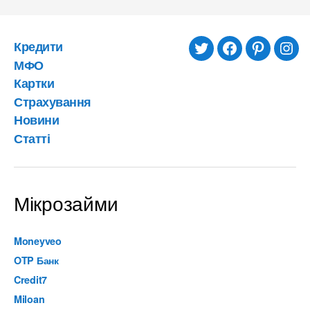
Кредити
twitter
facebook
pinterest
inst
МФО
Картки
Страхування
Новини
Статті
Мікрозайми
Moneyveo
OTP Банк
Credit7
Miloan