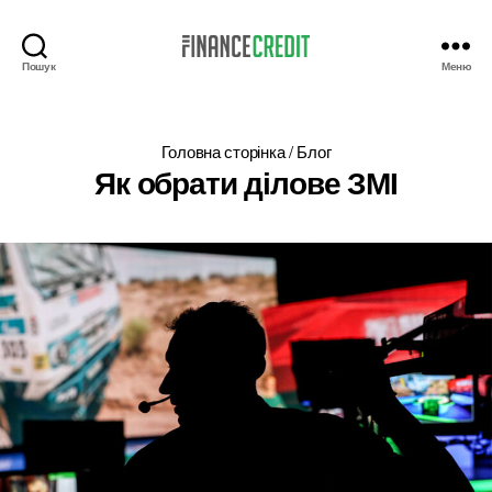
Пошук
Меню
Finance
Credit
Головна сторінка
/
Блог
Як обрати ділове ЗМІ