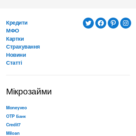
Кредити
twitter
facebook
pinterest
inst
МФО
Картки
Страхування
Новини
Статті
Мікрозайми
Moneyveo
OTP Банк
Credit7
Miloan