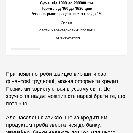
Cума:
від
1000
до
200000
грн
Термін:
від
180
до
1826
днів
Реальна річна процентна ставка:
до
1%
Огляд
Істотні характеристики послуги
Попередження
При появі потреби швидко вирішити свої
фінансові труднощі, можна оформити кредит.
Позиками користуються в усьому світі. Це
зручно та надає можливість наразі брати те, що
потрібно.
Але населення звикло, що за кредитним
продуктом треба звертатися до банку.
Звичайно, банки надають позику. Для цього