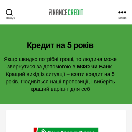
Пошук
Меню
Finance
Credit
Кредит на 5 років
Якщо швидко потрібні гроші, то людина може
звернутися за допомогою в
.
МФО чи Банк
Кращий вихід із ситуації – взяти кредит на 5
років. Подивіться наші пропозиції, і виберіть
кращий варіант для себ