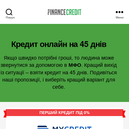
Пошук
Меню
Finance
Credit
Кредит онлайн на 45 днів
Якщо швидко потрібні гроші, то людина може
звернутися за допомогою в
. Кращий вихід
МФО
із ситуації – взяти кредит на 45 днів. Подивіться
наші пропозиції, і виберіть кращий варіант для
себе.
ПЕРШИЙ КРЕДИТ ПІД 0%