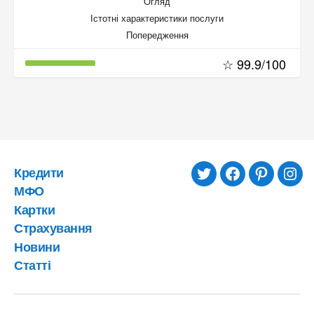
Огляд
Істотні характеристики послуги
Попередження
☆ 99.9/100
Кредити
twitter
facebook
pinterest
inst
МФО
Картки
Страхування
Новини
Статті