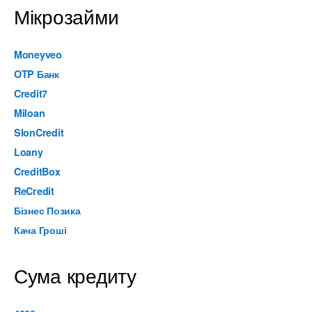
Мікрозайми
Moneyveo
OTP Банк
Credit7
Miloan
SlonCredit
Loany
CreditBox
ReCredit
Бізнес Позика
Кача Гроші
Сума кредиту