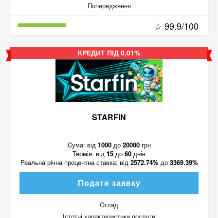
Попередження
☆ 99.9/100
КРЕДИТ ПІД 0,01%
STARFIN
Cума:
від
1000
до
20000
грн
Термін:
від
15
до
60
днів
Реальна річна процентна ставка:
від
2572.74%
до
3369.39%
Подати заявку
Огляд
Істотні характеристики послуги