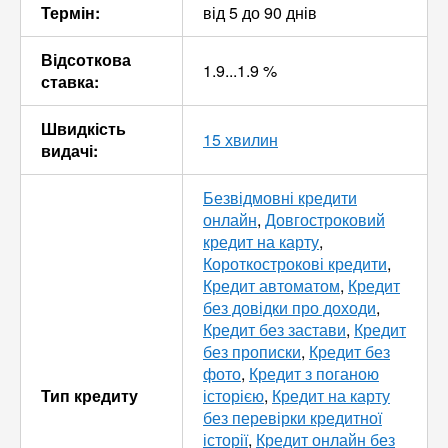
Термін:
від 5 до 90 днів
Відсоткова
1.9...1.9 %
ставка:
Швидкість
15 хвилин
видачі:
Безвідмовні кредити
онлайн
,
Довгостроковий
кредит на карту
,
Короткострокові кредити
,
Кредит автоматом
,
Кредит
без довідки про доходи
,
Кредит без застави
,
Кредит
без прописки
,
Кредит без
фото
,
Кредит з поганою
Тип кредиту
історією
,
Кредит на карту
без перевірки кредитної
історії
,
Кредит онлайн без