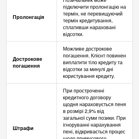
підключити пролонгацію на
термін, не перевищуючий
Пролонгація
термін кредитування,
сплативши нараховані
відсотки.
Можливе дострокове
погашення. Клієнт повинен
Дострокове
виплатити тіло кредиту та
погашення
відсотки за минулі дні
користування кредиту.
При простроченні
кредитного договору
щодня нараховується пеня
в розмірі 2,9% від
загальної суми позики. При
ігноруванні нарахування
Штрафи
пені, відкривається процес
щодо примусового