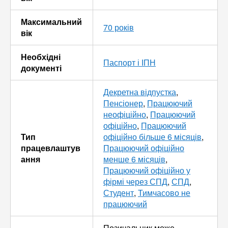
Максимальний
70 років
вік
Необхідні
Паспорт і ІПН
документі
Декретна відпустка
,
Пенсіонер
,
Працюючий
неофіційно
,
Працюючий
офіційно
,
Працюючий
Тип
офіційно більше 6 місяців
,
працевлаштув
Працюючий офіційно
ання
менше 6 місяців
,
Працюючий офіційно у
фірмі через СПД
,
СПД
,
Студент
,
Тимчасово не
працюючий
Позичальник може