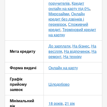
поручителів
,
Кредит
онлайн на карту під 0%
,
Мікрозайми
,
Онлайн
кредит без дзвінків і
перевірок
,
Споживчий
кредит
,
Терміновий кредит
на картку
До зарплати
,
На бізнес
,
На
Мета кредиту
весілля
,
На відпочинок
,
На
ремонт
,
На техніку
Форма видачі
Онлайн на карту
Графік
прийому
Цілодобово
заявок
Мінімальний
18 років
,
21 рік
вік