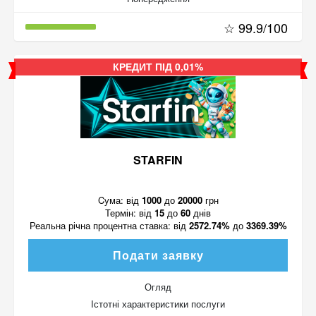
☆ 99.9/100
КРЕДИТ ПІД 0,01%
STARFIN
Cума:
від
1000
до
20000
грн
Термін:
від
15
до
60
днів
Реальна річна процентна ставка:
від
2572.74%
до
3369.39%
Подати заявку
Огляд
Істотні характеристики послуги