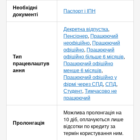
Необхідні
Паспорт і ІПН
документі
Декретна відпустка
,
Пенсіонер
,
Працюючий
неофіційно
,
Працюючий
офіційно
,
Працюючий
Тип
офіційно більше 6 місяців
,
працевлаштув
Працюючий офіційно
ання
менше 6 місяців
,
Працюючий офіційно у
фірмі через СПД
,
СПД
,
Студент
,
Тимчасово не
працюючий
Можлива пролонгація на
10 діб, оплачуються лише
Пролонгація
відсотки по кредиту за
термін користування ним.