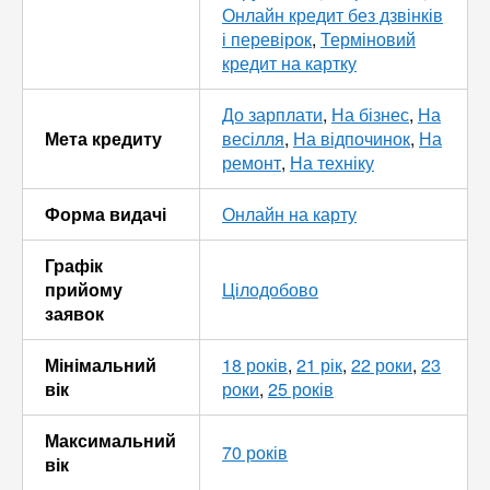
Онлайн кредит без дзвінків
і перевірок
,
Терміновий
кредит на картку
До зарплати
,
На бізнес
,
На
Мета кредиту
весілля
,
На відпочинок
,
На
ремонт
,
На техніку
Форма видачі
Онлайн на карту
Графік
прийому
Цілодобово
заявок
Мінімальний
18 років
,
21 рік
,
22 роки
,
23
вік
роки
,
25 років
Максимальний
70 років
вік