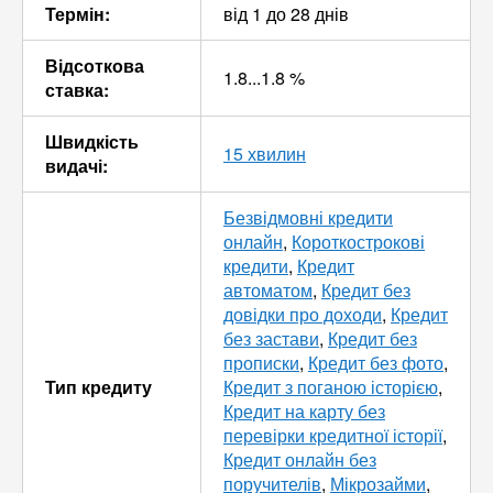
Термін:
від 1 до 28 днів
Відсоткова
1.8...1.8 %
ставка:
Швидкість
15 хвилин
видачі:
Безвідмовні кредити
онлайн
,
Короткострокові
кредити
,
Кредит
автоматом
,
Кредит без
довідки про доходи
,
Кредит
без застави
,
Кредит без
прописки
,
Кредит без фото
,
Тип кредиту
Кредит з поганою історією
,
Кредит на карту без
перевірки кредитної історії
,
Кредит онлайн без
поручителів
,
Мікрозайми
,