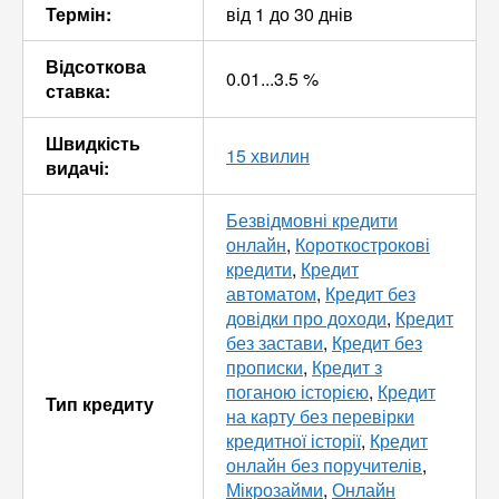
Термін:
від 1 до 30 днів
Відсоткова
0.01...3.5 %
ставка:
Швидкість
15 хвилин
видачі:
Безвідмовні кредити
онлайн
,
Короткострокові
кредити
,
Кредит
автоматом
,
Кредит без
довідки про доходи
,
Кредит
без застави
,
Кредит без
прописки
,
Кредит з
поганою історією
,
Кредит
Тип кредиту
на карту без перевірки
кредитної історії
,
Кредит
онлайн без поручителів
,
Мікрозайми
,
Онлайн