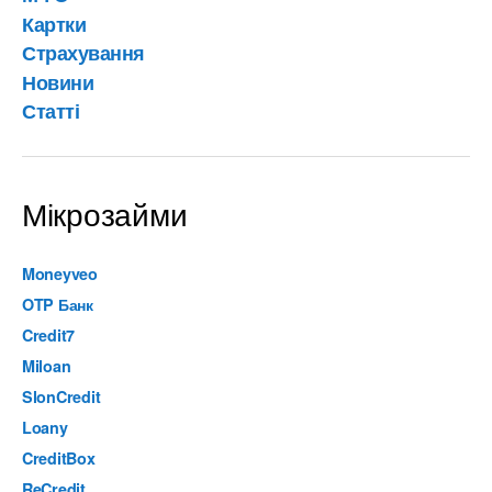
Картки
Страхування
Новини
Статті
Мікрозайми
Moneyveo
OTP Банк
Credit7
Miloan
SlonCredit
Loany
CreditBox
ReCredit