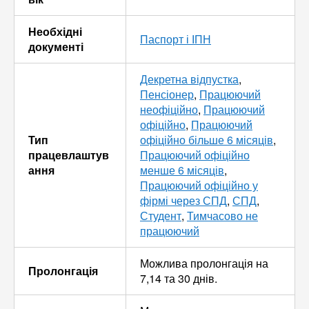
Необхідні
Паспорт і ІПН
документі
Декретна відпустка
,
Пенсіонер
,
Працюючий
неофіційно
,
Працюючий
офіційно
,
Працюючий
Тип
офіційно більше 6 місяців
,
працевлаштув
Працюючий офіційно
ання
менше 6 місяців
,
Працюючий офіційно у
фірмі через СПД
,
СПД
,
Студент
,
Тимчасово не
працюючий
Можлива пролонгація на
Пролонгація
7,14 та 30 днів.