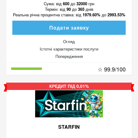
Cума:
від
600
до
32000
грн
Термін:
від
90
до
365
днів
Реальна річна процентна ставка:
від
1979.60%
до
2993.53%
Подати заявку
Огляд
Істотні характеристики послуги
Попередження
☆ 99.9/100
КРЕДИТ ПІД 0,01%
STARFIN