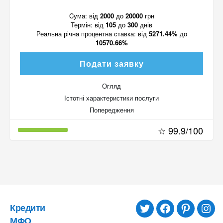
Cума:
від
2000
до
20000
грн
Термін:
від
105
до
300
днів
Реальна річна процентна ставка:
від
5271.44%
до
10570.66%
Подати заявку
Огляд
Істотні характеристики послуги
Попередження
☆ 99.9/100
Кредити
twitter
facebook
pinterest
inst
МФО