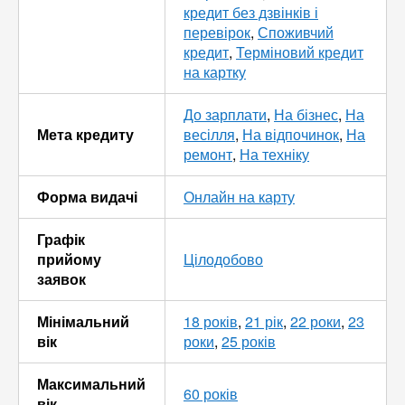
кредит без дзвінків і
перевірок
,
Споживчий
кредит
,
Терміновий кредит
на картку
До зарплати
,
На бізнес
,
На
Мета кредиту
весілля
,
На відпочинок
,
На
ремонт
,
На техніку
Форма видачі
Онлайн на карту
Графік
прийому
Цілодобово
заявок
Мінімальний
18 років
,
21 рік
,
22 роки
,
23
вік
роки
,
25 років
Максимальний
60 років
вік