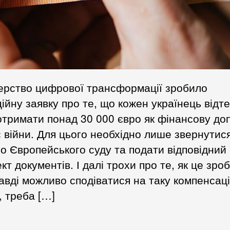
ерство цифрової трансформації зробило
ійну заявку про те, що кожен українець відт
тримати понад 30 000 євро як фінансову до
с війни. Для цього необхідно лише звернутис
о Європейського суду та подати відповідний
кт документів. І далі трохи про те, як це зро
авді можливо сподіватися на таку компенсаці
 треба […]