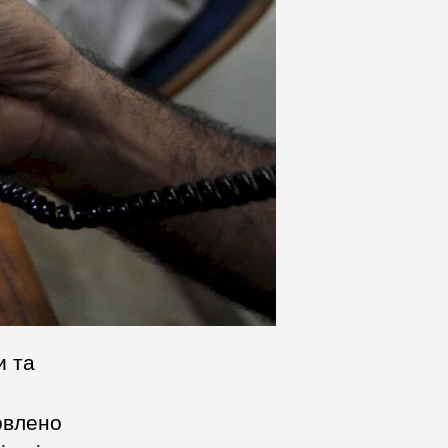
и та
овлено