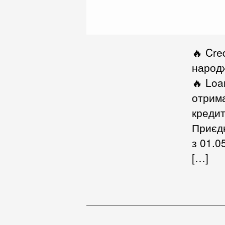
‌🔥 Cr
народж
🔥 Loa
отрима
кредит
Приєдн
з 01.0
[…]