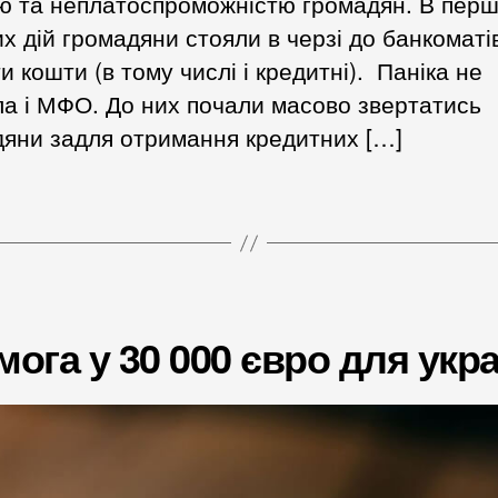
ю та неплатоспроможністю громадян. В перші
х дій громадяни стояли в черзі до банкоматі
и кошти (в тому числі і кредитні). Паніка не
а і МФО. До них почали масово звертатись
яни задля отримання кредитних […]
ога у 30 000 євро для укра