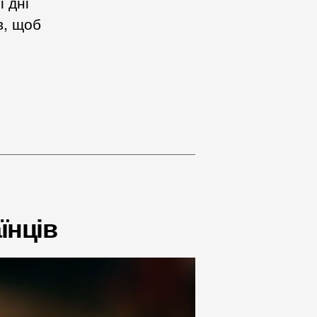
 дні
в, щоб
їнців