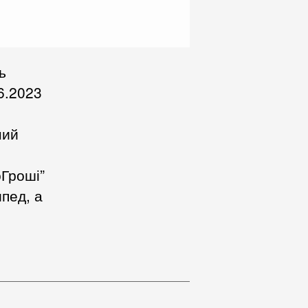
ь
6.2023
ний
оГроші”
ипед, а