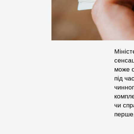
Мініст
сенсац
може о
під ча
чинног
компле
чи спр
перше,