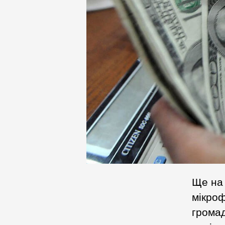
Ще на 
мікроф
громад