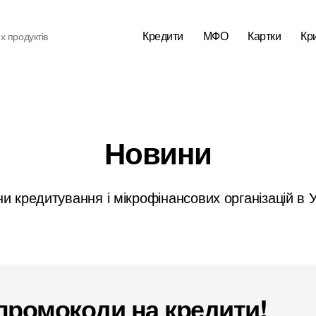
Кредити
МФО
Картки
Кр
х продуктів
Новини
и кредитування і мікрофінансових організацій в У
 промокоди на кредити!