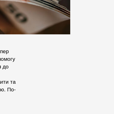
епер
помогу
я до
бити та
ю. По-