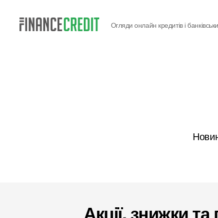
Огляди онлайн кредитів і банківськи
Finance
Credit
Новин
Акції, знижки та