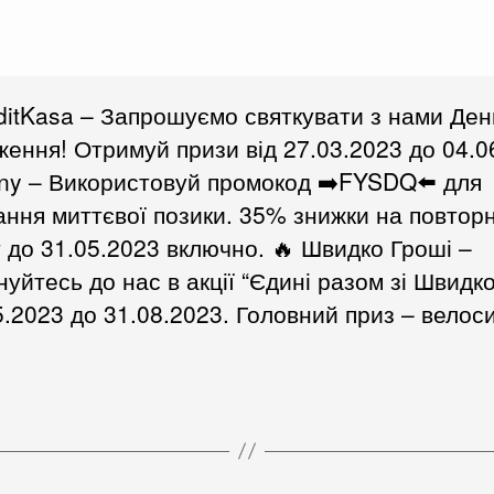
editKasa – Запрошуємо святкувати з нами Ден
ення! Отримуй призи від 27.03.2023 до 04.0
ny – Використовуй промокод ➡️FYSDQ⬅️ для
ння миттєвої позики. 35% знижки на повтор
 до 31.05.2023 включно. 🔥 Швидко Гроші –
уйтесь до нас в акції “Єдині разом зі Швидк
5.2023 до 31.08.2023. Головний приз – велос