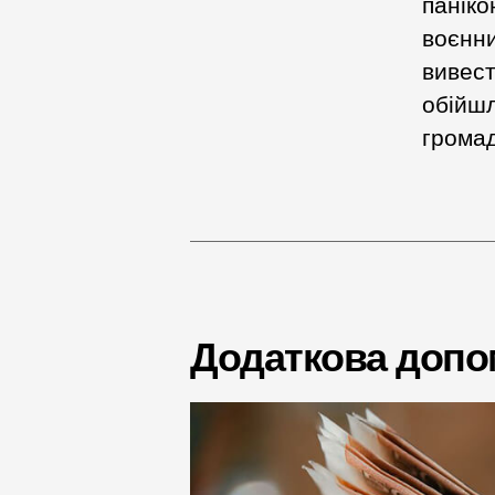
паніко
воєнни
вивест
обійшл
громад
Додаткова допом